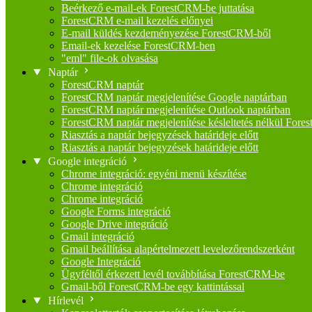
Beérkező e-mail-ek ForestCRM-be juttatása
ForestCRM e-mail kezelés előnyei
E-mail küldés kezdeményezése ForestCRM-ből
Email-ek kezelése ForestCRM-ben
"eml" file-ok olvasása
Naptár
ForestCRM naptár
ForestCRM naptár megjelenítése Google naptárban
ForestCRM naptár megjelenítése Outlook naptárban
ForestCRM naptár megjelenítése késleltetés nélkül Fore
Riasztás a naptár bejegyzések határideje előtt
Riasztás a naptár bejegyzések határideje előtt
Google integráció
Chrome integráció: egyéni menü készítése
Chrome integráció
Chrome integráció
Google Forms integráció
Google Drive integráció
Gmail integráció
Gmail beállítása alapértelmezett levelezőrendszerként
Google Integráció
Ügyféltől érkezett levél továbbítása ForestCRM-be
Gmail-ből ForestCRM-be egy kattintással
Hírlevél