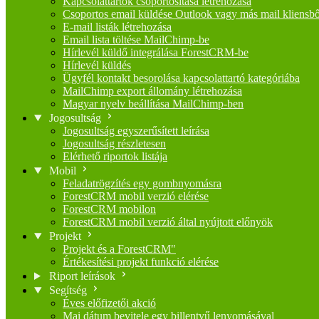
Kapcsolattartók csoportosítása létrehozása
Csoportos email küldése Outlook vagy más mail kliensbő
E-mail listák létrehozása
Email lista töltése MailChimp-be
Hírlevél küldő integrálása ForestCRM-be
Hírlevél küldés
Ügyfél kontakt besorolása kapcsolattartó kategóriába
MailChimp export állomány létrehozása
Magyar nyelv beállítása MailChimp-ben
Jogosultság
Jogosultság egyszerűsített leírása
Jogosultság részletesen
Elérhető riportok listája
Mobil
Feladatrögzítés egy gombnyomásra
ForestCRM mobil verzió elérése
ForestCRM mobilon
ForestCRM mobil verzió által nyújtott előnyök
Projekt
Projekt és a ForestCRM"
Értékesítési projekt funkció elérése
Riport leírások
Segítség
Éves előfizetői akció
Mai dátum bevitele egy billentyű lenyomásával