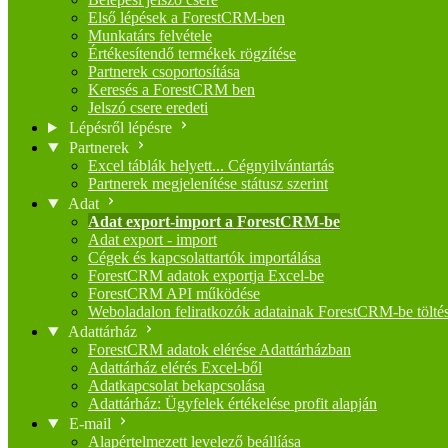
Első lépések a ForestCRM-ben
Munkatárs felvétele
Értékesítendő termékek rögzítése
Partnerek csoportosítása
Keresés a ForestCRM ben
Jelszó csere eredeti
Lépésről lépésre
Partnerek
Excel táblák helyett... Cégnyilvántartás
Partnerek megjelenítése státusz szerint
Adat
Adat export-import a ForestCRM-be
Adat export - import
Cégek és kapcsolattartók importálása
ForestCRM adatok exportja Excel-be
ForestCRM API működése
Weboladalon feliratkozók adatainak ForestCRM-be tölté
Adattárház
ForestCRM adatok elérése Adattárházban
Adattárház elérés Excel-ből
Adatkapcsolat bekapcsolása
Adattárház: Ügyfelek értékelése profit alapján
E-mail
Alapértelmezett levelező beállíása