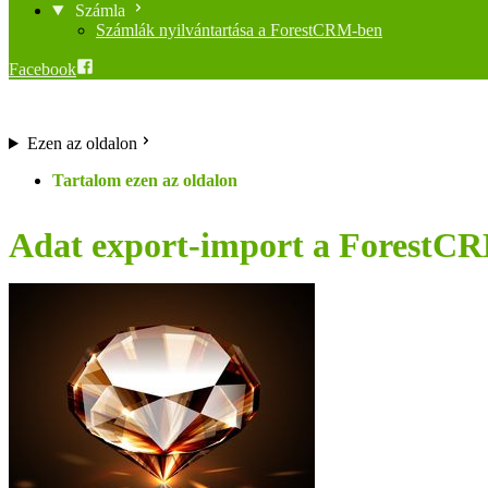
Számla
Számlák nyilvántartása a ForestCRM-ben
Facebook
Ezen az oldalon
Adat export-import a ForestC