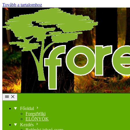
Tovább a tartalomhoz
Főoldal
ForestWiki
ELŐNYÖK
Kezdés
Belépési jelszó csere