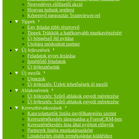
Negyedéves előfizetői akció
Hogyan tudunk segíteni
Képernyő megosztás Teamviewer-rel
Tippek
Egy feladat több résztvevő
Tippek Trükkök a hatékonyabb munkavégzésért
Új böngésző fül nyitása
Utoljára módosított partner
Új fejlesztések
Feladatok gyors lezárása
Ismétlődő feladatok
Új fejlesztéseink
Új mezők
Ujmezok
Új fejlesztés: Üzleti lehetőségek új mezői
Ablakméretek
Új fejlesztés: Szűrő ablakok egyedi méretezése
Új fejlesztés: Szűrő ablakok egyedi méretezése
Kereszthivatkozások
Kapcsolattartók listája ügyfélkategória szerint
Keresztértékesítés támogatása a ForestCRM-ben
Keresztértékesítés lista által nyújtott előnyök
Partnerek listája munkatársanként
Listakészítés újabb termékajánlat küldéshez