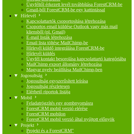
Ügyféltől érkezett levél továbbítása ForestCRM-be
Gmail-ből ForestCRM-be egy kattintással
Hírlevél
Kapcsolattartók csoportosítása létrehozása
Csoportos email küldése Outlook vagy más mail
kliensből (pl. Gmail)
E-mail listák létrehozása
Email lista töltése MailChimp-be
Hírlevél küldő integrálása ForestCRM-be
Hírlevél küldés
Ügyfél kontakt besorolása kapcsolattartó kategóriába
MailChimp export állomány létrehozása
Magyar nyelv beállítása MailChimp-ben
Jogosultság
Jogosultság egyszerűsített leírása
Jogosultság részletesen
Elérhető riportok listája
Mobil
Feladatrögzítés egy gombnyomásra
ForestCRM mobil verzió elérése
ForestCRM mobilon
ForestCRM mobil verzió által nyújtott előnyök
Projekt
Projekt és a ForestCRM"