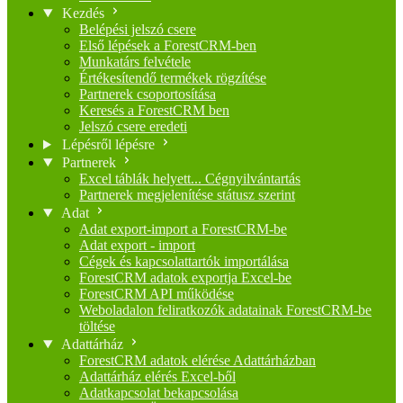
Kezdés
Belépési jelszó csere
Első lépések a ForestCRM-ben
Munkatárs felvétele
Értékesítendő termékek rögzítése
Partnerek csoportosítása
Keresés a ForestCRM ben
Jelszó csere eredeti
Lépésről lépésre
Partnerek
Excel táblák helyett... Cégnyilvántartás
Partnerek megjelenítése státusz szerint
Adat
Adat export-import a ForestCRM-be
Adat export - import
Cégek és kapcsolattartók importálása
ForestCRM adatok exportja Excel-be
ForestCRM API működése
Weboladalon feliratkozók adatainak ForestCRM-be
töltése
Adattárház
ForestCRM adatok elérése Adattárházban
Adattárház elérés Excel-ből
Adatkapcsolat bekapcsolása