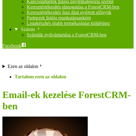
Kapcsolattartók listája ügyfélkategória szerint
Keresztértékesítés támogatása a ForestCRM-ben
Keresztértékesítés lista által nyújtott előnyök
Partnerek listája munkatársanként
Listakészítés újabb termékajánlat küldéshez
Számla
Számlák nyilvántartása a ForestCRM-ben
Facebook
Ezen az oldalon
Email-ek kezelése ForestCRM-
ben