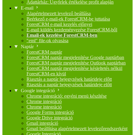
Adattárház: Ügyfelek értékelése profit alapján
E-mail
Alapértelmezett levelező beállíása
Beérkező e-mail-ek ForestCRM-be juttatása
ForestCRM e-mail kezelés előnyei
E-mail küldés kezdeményezése ForestCRM-ből
Email-ek kezelése ForestCRM-ben
"eml" file-ok olvasása
Naptár
ForestCRM naptár
ForestCRM naptár megjelenítése Google naptárban
ForestCRM naptár megjelenítése Outlook naptárban
ForestCRM naptár megjelenítése késleltetés nélkül
ForestCRM-en kívül
Riasztás a naptár bejegyzések határideje előtt
Riasztás a naptár bejegyzések határideje előtt
Google integráció
Chrome integráció: egyéni menü készítése
Chrome integráció
Chrome integráció
Google Forms integráció
Google Drive integráció
Gmail integráció
Gmail beállítása alapértelmezett levelezőrendszerként
Google Integráció