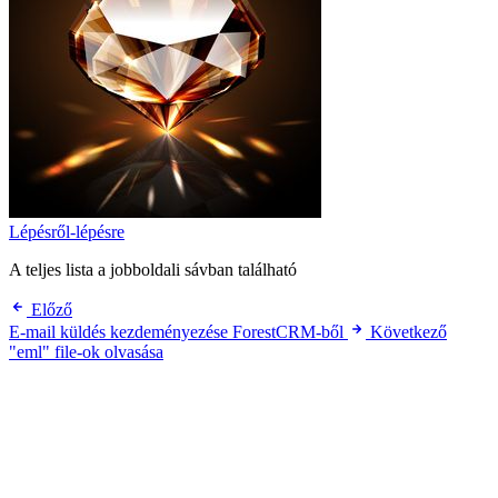
Lépésről-lépésre
A teljes lista a jobboldali sávban található
Előző
E-mail küldés kezdeményezése ForestCRM-ből
Következő
"eml" file-ok olvasása