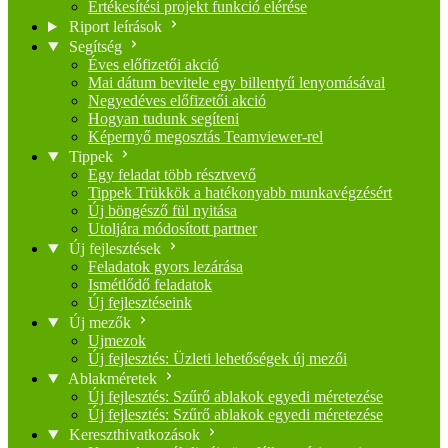
Értékesítési projekt funkció elérése
Riport leírások
Segítség
Éves előfizetői akció
Mai dátum bevitele egy billentyű lenyomásával
Negyedéves előfizetői akció
Hogyan tudunk segíteni
Képernyő megosztás Teamviewer-rel
Tippek
Egy feladat több résztvevő
Tippek Trükkök a hatékonyabb munkavégzésért
Új böngésző fül nyitása
Utoljára módosított partner
Új fejlesztések
Feladatok gyors lezárása
Ismétlődő feladatok
Új fejlesztéseink
Új mezők
Ujmezok
Új fejlesztés: Üzleti lehetőségek új mezői
Ablakméretek
Új fejlesztés: Szűrő ablakok egyedi méretezése
Új fejlesztés: Szűrő ablakok egyedi méretezése
Kereszthivatkozások