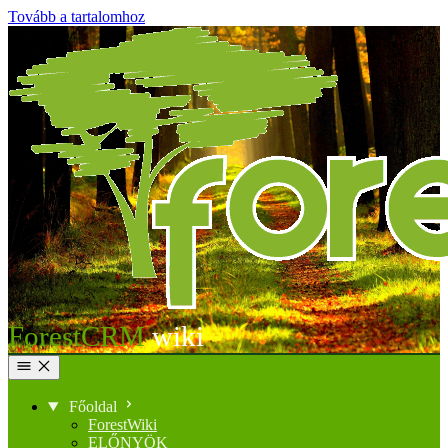
Tovább a tartalomhoz
ForestCRM
Főoldal
ForestWiki
ELŐNYÖK