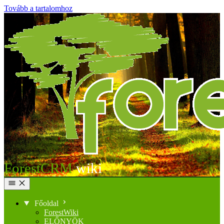
Tovább a tartalomhoz
ForestCRM
Főoldal
ForestWiki
ELŐNYÖK