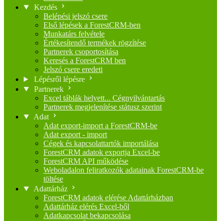
Kezdés
Belépési jelszó csere
Első lépések a ForestCRM-ben
Munkatárs felvétele
Értékesítendő termékek rögzítése
Partnerek csoportosítása
Keresés a ForestCRM ben
Jelszó csere eredeti
Lépésről lépésre
Partnerek
Excel táblák helyett... Cégnyilvántartás
Partnerek megjelenítése státusz szerint
Adat
Adat export-import a ForestCRM-be
Adat export - import
Cégek és kapcsolattartók importálása
ForestCRM adatok exportja Excel-be
ForestCRM API működése
Weboladalon feliratkozók adatainak ForestCRM-be
töltése
Adattárház
ForestCRM adatok elérése Adattárházban
Adattárház elérés Excel-ből
Adatkapcsolat bekapcsolása