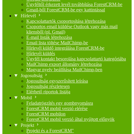
Ügyféltől érkezett levél továbbítása ForestCRM-be
Gmail-ből ForestCRM-be egy kattintással
Hírlevél
Kapcsolattartók csoportosítása létrehozása
Csoportos email küldése Outlook vagy más mail
kliensből (pl. Gmail)
E-mail listák létrehozása
Email lista töltése MailChimp-be
Hírlevél küldő integrálása ForestCRM-be
Hírlevél küldés
Ügyfél kontakt besorolása kapcsolattartó kategóriába
MailChimp export állomány létrehozása
Magyar nyelv beállítása MailChimp-ben
Jogosultság
Jogosultság egyszerűsített leírása
Jogosultság részletesen
Elérhető riportok listája
Mobil
Feladatrögzítés egy gombnyomásra
ForestCRM mobil verzió elérése
ForestCRM mobilon
ForestCRM mobil verzió által nyújtott előnyök
Projekt
Projekt és a ForestCRM"