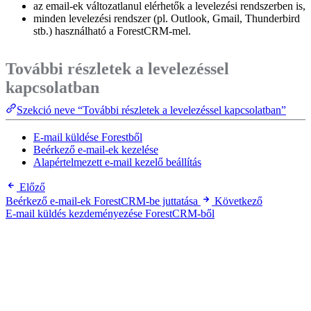
az email-ek változatlanul elérhetők a levelezési rendszerben is,
minden levelezési rendszer (pl. Outlook, Gmail, Thunderbird
stb.) használható a ForestCRM-mel.
További részletek a levelezéssel
kapcsolatban
Szekció neve “További részletek a levelezéssel kapcsolatban”
E-mail küldése Forestből
Beérkező e-mail-ek kezelése
Alapértelmezett e-mail kezelő beállítás
Előző
Beérkező e-mail-ek ForestCRM-be juttatása
Következő
E-mail küldés kezdeményezése ForestCRM-ből