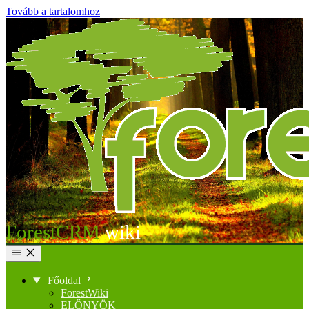
Tovább a tartalomhoz
ForestCRM
Főoldal
ForestWiki
ELŐNYÖK