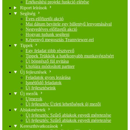
Értékesítési projekt funkció elérése
Riport leírások
Segítség
Éves előfizetői akció
Mai dátum bevitele egy billentyű lenyomásával
Negyedéves előfizetői akció
Hogyan tudunk segíteni
Képernyő megosztás Teamviewer-rel
Tippek
Egy feladat több résztvevő
Tippek Trükkök a hatékonyabb munkavégzésért
Új böngésző fül nyitása
Utoljára módosított partner
Új fejlesztések
Feladatok gyors lezárása
Ismétlődő feladatok
Új fejlesztéseink
Új mezők
Ujmezok
Új fejlesztés: Üzleti lehetőségek új mezői
Ablakméretek
Új fejlesztés: Szűrő ablakok egyedi méretezése
Új fejlesztés: Szűrő ablakok egyedi méretezése
Kereszthivatkozások