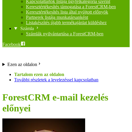
Kapcsolattartók listája ügyfélkategória szerint
Keresztértékesítés támogatása a ForestCRM-ben
Keresztértékesítés lista által nyújtott előnyök
Partnerek listája munkatársanként
Listakészítés újabb termékajánlat küldéshez
Számla
Számlák nyilvántartása a ForestCRM-ben
Facebook
Ezen az oldalon
További részletek a levelezéssel kapcsolatban
ForestCRM e-mail kezelés
előnyei