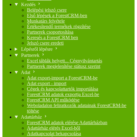
Kezdés
Belépési jelszó csere
Első lépések a ForestCRM-ben
Munkatárs felvétele
Értékesítendő termékek rögzítése
Partnerek csoportosítása
Keresés a ForestCRM ben
Jelszó csere eredeti
Lépésről lépésre
Partnerek
Excel táblák helyett... Cégnyilvántartás
Partnerek megjelenítése státusz szerint
Adat
Adat export-import a ForestCRM-be
Adat export - import
Cégek és kapcsolattartók importálása
ForestCRM adatok exportja Excel-be
ForestCRM API működése
Weboladalon feliratkozók adatainak ForestCRM-be
töltése
Adattárház
ForestCRM adatok elérése Adattárházban
Adattárház elérés Excel-ből
Adatkapcsolat bekapcsolása