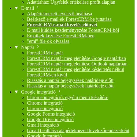
Adattárház: Ügyfelek értékelése profit alapján
E-mail
Alapértelmezett levelező beállíása
Beérkező e-mail-ek ForestCRM-be juttatása
ForestCRM e-mail kezelés előnyei
E-mail küldés kezdeményezése ForestCRM-ből
Email-ek kezelése ForestCRM-ben
"eml" file-ok olvasása
Naptár
ForestCRM naptár
ForestCRM naptár megjelenítése Google naptárban
ForestCRM naptár megjelenítése Outlook naptárban
ForestCRM naptár megjelenítése késleltetés nélkül
ForestCRM-en kívül
Riasztás a naptár bejegyzések határideje előtt
Riasztás a naptár bejegyzések határideje előtt
Google integráció
Chrome integráció: egyéni menü készítése
Chrome integráció
Chrome integráció
Google Forms integráció
Google Drive integráció
Gmail integráció
Gmail beállítása alapértelmezett levelezőrendszerként
Google Integráció