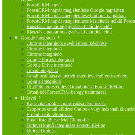
ForestCRM naptár
ForestCRM naptár megjelenítése Google naptárban
ForestCRM naptár megjelenítése Outlook naptárban
ForestCRM naptár megjelenítése késleltetés nélkül Fore
Riasztás a naptár bejegyzések határideje előtt
Riasztás a naptár bejegyzések határideje előtt
Google integráció
Chrome integráció: egyéni menü készítése
Chrome integráció
Chrome integráció
Google Forms integráció
Google Drive integráció
Gmail integráció
Gmail beállítása alapértelmezett levelezőrendszerként
Google Integráció
Ügyféltől érkezett levél továbbítása ForestCRM-be
Gmail-ből ForestCRM-be egy kattintással
Hírlevél
Kapcsolattartók csoportosítása létrehozása
Csoportos email küldése Outlook vagy más mail kliensbő
E-mail listák létrehozása
Email lista töltése MailChimp-be
Hírlevél küldő integrálása ForestCRM-be
Hírlevél küldés