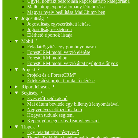
Ügyfél kontakt besorolása kapcsolattartó kategóriába
MailChimp export állomány létrehozása
Magyar nyelv beállítása MailChimp-ben
Jogosultság
Jogosultság egyszerűsített leírása
Jogosultság részletesen
Elérhető riportok listája
Mobil
Feladatrögzítés egy gombnyomásra
ForestCRM mobil verzió elérése
ForestCRM mobilon
ForestCRM mobil verzió által nyújtott előnyök
Projekt
Projekt és a ForestCRM"
Értékesítési projekt funkció elérése
Riport leírások
Segítség
Éves előfizetői akció
Mai dátum bevitele egy billentyű lenyomásával
Negyedéves előfizetői akció
Hogyan tudunk segíteni
Képernyő megosztás Teamviewer-rel
Tippek
Egy feladat több résztvevő
Tippek Trükkök a hatékonyabb munkavégzésért