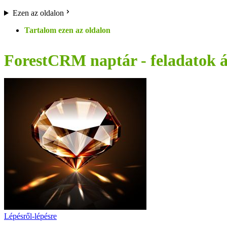
Ezen az oldalon
ForestCRM naptár - feladatok á
Lépésről-lépésre