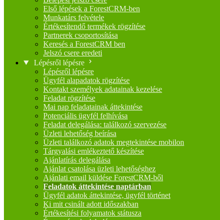
Első lépések a ForestCRM-ben
Munkatárs felvétele
Értékesítendő termékek rögzítése
Partnerek csoportosítása
Keresés a ForestCRM ben
Jelszó csere eredeti
Lépésről lépésre
Lépésről lépésre
Ügyfél alapadatok rögzítése
Kontakt személyek adatainak kezelése
Feladat rögzítése
Mai nap feladatainak áttekintése
Potenciális ügyfél felhívása
Feladat delegálása: találkozó szervezése
Üzleti lehetőség beírása
Üzleti találkozó adatok megtekintése mobilon
Tárgyalási emlékeztető készítése
Ajánlatírás delegálása
Ajánlat csatolása üzleti lehetőséghez
Ajánlati email küldése ForestCRM-ből
Feladatok áttekintése naptárban
Ügyfél adatok áttekintése, ügyfél történet
Ki mit csinált adott időszakban
Értékesítési folyamatok státusza