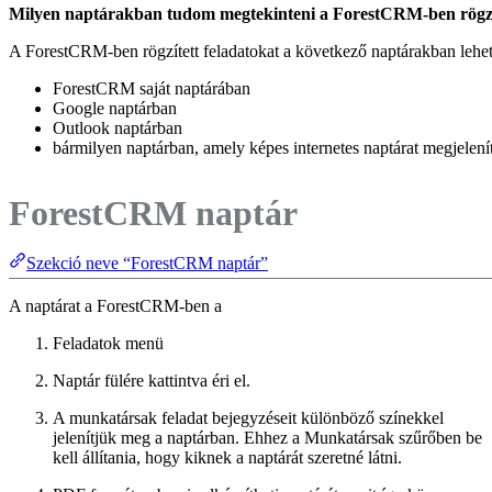
Milyen naptárakban tudom megtekinteni a ForestCRM-ben rögzít
A ForestCRM-ben rögzített feladatokat a következő naptárakban lehet
ForestCRM saját naptárában
Google naptárban
Outlook naptárban
bármilyen naptárban, amely képes internetes naptárat megjelení
ForestCRM naptár
Szekció neve “ForestCRM naptár”
A naptárat a ForestCRM-ben a
Feladatok menü
Naptár fülére kattintva éri el.
A munkatársak feladat bejegyzéseit különböző színekkel
jelenítjük meg a naptárban. Ehhez a Munkatársak szűrőben be
kell állítania, hogy kiknek a naptárát szeretné látni.