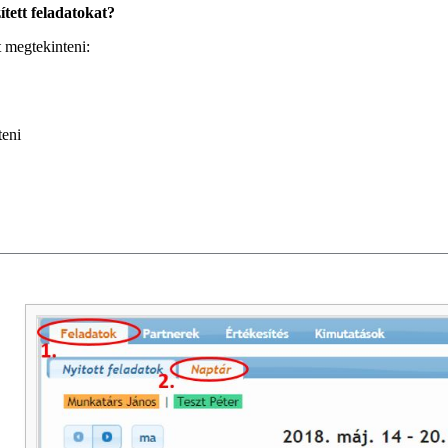
ett feladatokat?
 megtekinteni:
teni