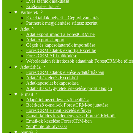
Éves számok alakulása
Értékesítési tölcsér
Partnerek
Excel táblák helyett... Cégnyilvántartás
Partnerek megjelenítése státusz szerint
Adat
Adat export-import a ForestCRM-be
Adat export - import
Cégek és kapcsolattartók importálása
ForestCRM adatok exportja Excel-be
ForestCRM API működése
Weboladalon feliratkozók adatainak ForestCRM-be tölté
Adattárház
ForestCRM adatok elérése Adattárházban
Adattárház elérés Excel-ből
Adatkapcsolat bekapcsolása
Adattárház: Ügyfelek értékelése profit alapján
E-mail
Alapértelmezett levelező beállíása
Beérkező e-mail-ek ForestCRM-be juttatása
ForestCRM e-mail kezelés előnyei
E-mail küldés kezdeményezése ForestCRM-ből
Email-ek kezelése ForestCRM-ben
"eml" file-ok olvasása
Naptár