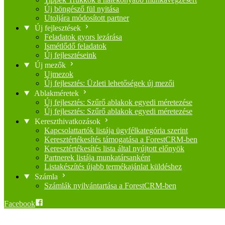
Új böngésző fül nyitása
Utoljára módosított partner
Új fejlesztések
Feladatok gyors lezárása
Ismétlődő feladatok
Új fejlesztéseink
Új mezők
Ujmezok
Új fejlesztés: Üzleti lehetőségek új mezői
Ablakméretek
Új fejlesztés: Szűrő ablakok egyedi méretezése
Új fejlesztés: Szűrő ablakok egyedi méretezése
Kereszthivatkozások
Kapcsolattartók listája ügyfélkategória szerint
Keresztértékesítés támogatása a ForestCRM-ben
Keresztértékesítés lista által nyújtott előnyök
Partnerek listája munkatársanként
Listakészítés újabb termékajánlat küldéshez
Számla
Számlák nyilvántartása a ForestCRM-ben
Facebook