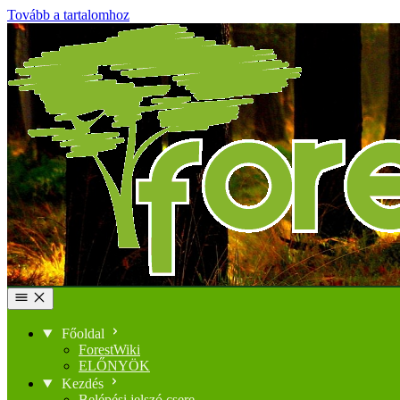
Tovább a tartalomhoz
Főoldal
ForestWiki
ELŐNYÖK
Kezdés
Belépési jelszó csere