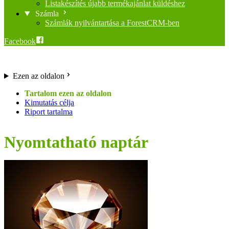
Listakészítés újabb termékajánlat küldéshez
Számla
Számlák nyilvántartása a ForestCRM-ben
Facebook
Ezen az oldalon
Kimutatás célja
Riport tartalma
Nyomtatható naptár