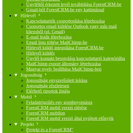
Ügyféltől érkezett levél továbbítása ForestCRM-be
Gmail-ből ForestCRM-be egy kattintással
Hírlevél
Kapcsolattartók csoportosítása létrehozása
Csoportos email küldése Outlook vagy más mail
kliensből (pl. Gmail)
E-mail listák létrehozása
Email lista töltése MailChimp-be
Hírlevél küldő integrálása ForestCRM-be
Hírlevél küldés
Ügyfél kontakt besorolása kapcsolattartó kategóriába
MailChimp export állomány létrehozása
Magyar nyelv beállítása MailChimp-ben
Jogosultság
Jogosultság egyszerűsített leírása
Jogosultság részletesen
Elérhető riportok listája
Mobil
Feladatrögzítés egy gombnyomásra
ForestCRM mobil verzió elérése
ForestCRM mobilon
ForestCRM mobil verzió által nyújtott előnyök
Projekt
Projekt és a ForestCRM"