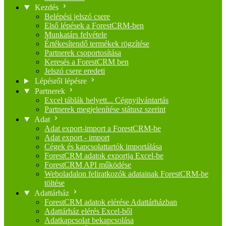
Kezdés
Belépési jelszó csere
Első lépések a ForestCRM-ben
Munkatárs felvétele
Értékesítendő termékek rögzítése
Partnerek csoportosítása
Keresés a ForestCRM ben
Jelszó csere eredeti
Lépésről lépésre
Partnerek
Excel táblák helyett... Cégnyilvántartás
Partnerek megjelenítése státusz szerint
Adat
Adat export-import a ForestCRM-be
Adat export - import
Cégek és kapcsolattartók importálása
ForestCRM adatok exportja Excel-be
ForestCRM API működése
Weboladalon feliratkozók adatainak ForestCRM-be
töltése
Adattárház
ForestCRM adatok elérése Adattárházban
Adattárház elérés Excel-ből
Adatkapcsolat bekapcsolása