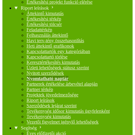
Értékesítési projekt funkció elérése
Riport leírások
Áttekintő kimutatás
Értékesítési térkép
Értékesítési tölcsér
Feladattérkép
Felhasználás áttekintő
Havi terv-tény összehasonlítás
Heti áttekintő grafikonok
Kapcsolattartók egy kategóriában
Kapcsolattartó törlése
Keresztértékesítés kimutatás
Üzleti lehetőségek státusz szerint
Nyitott szerződések
Nyomtatható naptár
Partnerek értékelése árbevétel alapján
Partner térkép
Projektek jövedelmezősége
Riport leírások
Szerződések lejárat szerint
Tevékenység idősor kimutatás ügyfelenként
Tevékenység kimutatás
Vezetői figyelmet igénylő lehetőségek
Segítség
Éves előfizetői akció