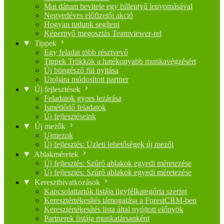
Mai dátum bevitele egy billentyű lenyomásával
Negyedéves előfizetői akció
Hogyan tudunk segíteni
Képernyő megosztás Teamviewer-rel
Tippek
Egy feladat több résztvevő
Tippek Trükkök a hatékonyabb munkavégzésért
Új böngésző fül nyitása
Utoljára módosított partner
Új fejlesztések
Feladatok gyors lezárása
Ismétlődő feladatok
Új fejlesztéseink
Új mezők
Ujmezok
Új fejlesztés: Üzleti lehetőségek új mezői
Ablakméretek
Új fejlesztés: Szűrő ablakok egyedi méretezése
Új fejlesztés: Szűrő ablakok egyedi méretezése
Kereszthivatkozások
Kapcsolattartók listája ügyfélkategória szerint
Keresztértékesítés támogatása a ForestCRM-ben
Keresztértékesítés lista által nyújtott előnyök
Partnerek listája munkatársanként