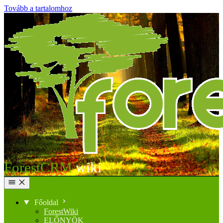
Tovább a tartalomhoz
ForestCRM
Főoldal
ForestWiki
ELŐNYÖK