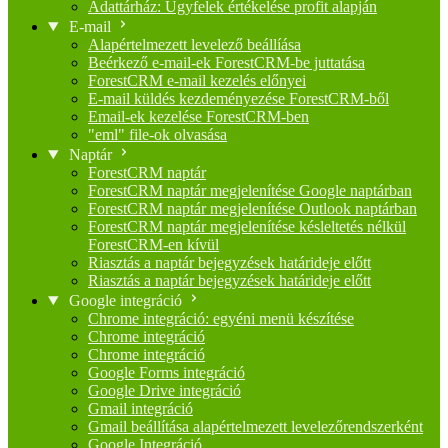
Adattárház: Ügyfelek értékelése profit alapján
E-mail
Alapértelmezett levelező beállíása
Beérkező e-mail-ek ForestCRM-be juttatása
ForestCRM e-mail kezelés előnyei
E-mail küldés kezdeményezése ForestCRM-ből
Email-ek kezelése ForestCRM-ben
"eml" file-ok olvasása
Naptár
ForestCRM naptár
ForestCRM naptár megjelenítése Google naptárban
ForestCRM naptár megjelenítése Outlook naptárban
ForestCRM naptár megjelenítése késleltetés nélkül
ForestCRM-en kívül
Riasztás a naptár bejegyzések határideje előtt
Riasztás a naptár bejegyzések határideje előtt
Google integráció
Chrome integráció: egyéni menü készítése
Chrome integráció
Chrome integráció
Google Forms integráció
Google Drive integráció
Gmail integráció
Gmail beállítása alapértelmezett levelezőrendszerként
Google Integráció