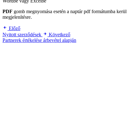
Wordbe vagy Excelbe
PDF
gomb megnyomása esetén a naptár pdf formátumba kerül
megjelenítésre.
Előző
Nyitott szerződések
Következő
Partnerek értékelése árbevétel alapján