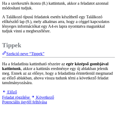
Ha a szerkesztés ikonra (8.) kattintunk, akkor a feladatot azonnal
módosítani tudjuk.
A Találkozó típusú feladatok esetén készíthető egy Találkozó
előkészítő lap (9.), mely alkalmas arra, hogy a céggel kapcsolatos
lényeges információkat egy A4-es lapra nyomtatva magunkkal
tudjuk vinni a megbeszélésre.
Tippek
Szekció neve “Tippek”
Ha a feladatlista kattintható részeire az
egér középső gombjával
kattintunk
, akkor a kattintás eredménye egy új ablakban jelenik
meg. Ennek az az előnye, hogy a feladatlista érintetlenül megmarad
az előző ablakban, ahova vissza tudunk térni a következő feladat
tanulmányozására.
Előző
Feladat rögzítése
Következő
Potenciális ügyfél felhívása