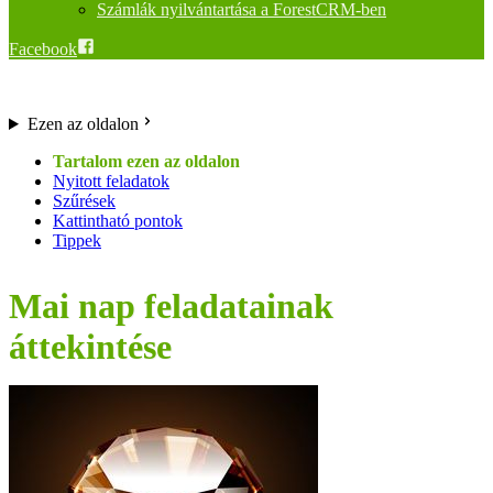
Számlák nyilvántartása a ForestCRM-ben
Facebook
Ezen az oldalon
Nyitott feladatok
Szűrések
Kattintható pontok
Tippek
Mai nap feladatainak
áttekintése