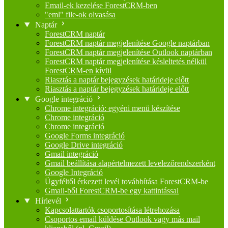
Email-ek kezelése ForestCRM-ben
"eml" file-ok olvasása
Naptár
ForestCRM naptár
ForestCRM naptár megjelenítése Google naptárban
ForestCRM naptár megjelenítése Outlook naptárban
ForestCRM naptár megjelenítése késleltetés nélkül
ForestCRM-en kívül
Riasztás a naptár bejegyzések határideje előtt
Riasztás a naptár bejegyzések határideje előtt
Google integráció
Chrome integráció: egyéni menü készítése
Chrome integráció
Chrome integráció
Google Forms integráció
Google Drive integráció
Gmail integráció
Gmail beállítása alapértelmezett levelezőrendszerként
Google Integráció
Ügyféltől érkezett levél továbbítása ForestCRM-be
Gmail-ből ForestCRM-be egy kattintással
Hírlevél
Kapcsolattartók csoportosítása létrehozása
Csoportos email küldése Outlook vagy más mail