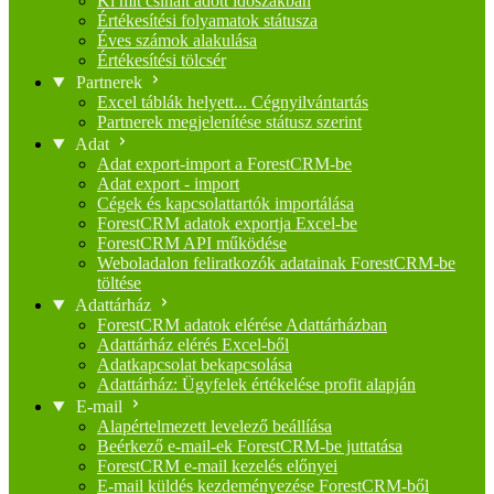
Ki mit csinált adott időszakban
Értékesítési folyamatok státusza
Éves számok alakulása
Értékesítési tölcsér
Partnerek
Excel táblák helyett... Cégnyilvántartás
Partnerek megjelenítése státusz szerint
Adat
Adat export-import a ForestCRM-be
Adat export - import
Cégek és kapcsolattartók importálása
ForestCRM adatok exportja Excel-be
ForestCRM API működése
Weboladalon feliratkozók adatainak ForestCRM-be
töltése
Adattárház
ForestCRM adatok elérése Adattárházban
Adattárház elérés Excel-ből
Adatkapcsolat bekapcsolása
Adattárház: Ügyfelek értékelése profit alapján
E-mail
Alapértelmezett levelező beállíása
Beérkező e-mail-ek ForestCRM-be juttatása
ForestCRM e-mail kezelés előnyei
E-mail küldés kezdeményezése ForestCRM-ből