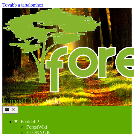
Tovább a tartalomhoz
ForestCRM
Főoldal
ForestWiki
ELŐNYÖK