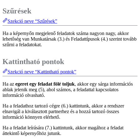
Szűrések
Szekció neve “Szűrések”
Ha a képernyőn megjelenő feladatok száma nagyon nagy, akkor
lehetőség van Munkatársak (3.) és Feladattípusok (4.) szerint tovább
szűrni a feladatokat.
Kattintható pontok
Szekció neve “Kattintható pontok”
Ha az
egeret egy feladat fölé toljuk
, akkor egy sárga információs
ablak jelenik meg (5), ahol számos, a feladattal kapcsolatos
információ olvasható.
Ha a feladathoz tartozó cégre (6.) kattintunk, akkor a rendszer
elnavigál a kiválasztott partnerhez és a hozzá tartozó összes
információ könnyen elérhető.
Ha a feladat leírására (7.) kattintunk, akkor magához a feladat
áttekintő képernyőhöz jutunk.