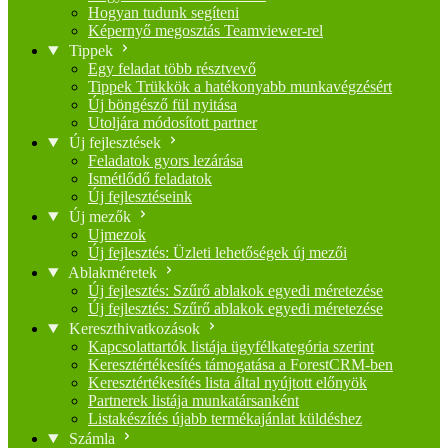
Hogyan tudunk segíteni
Képernyő megosztás Teamviewer-rel
Tippek
Egy feladat több résztvevő
Tippek Trükkök a hatékonyabb munkavégzésért
Új böngésző fül nyitása
Utoljára módosított partner
Új fejlesztések
Feladatok gyors lezárása
Ismétlődő feladatok
Új fejlesztéseink
Új mezők
Ujmezok
Új fejlesztés: Üzleti lehetőségek új mezői
Ablakméretek
Új fejlesztés: Szűrő ablakok egyedi méretezése
Új fejlesztés: Szűrő ablakok egyedi méretezése
Kereszthivatkozások
Kapcsolattartók listája ügyfélkategória szerint
Keresztértékesítés támogatása a ForestCRM-ben
Keresztértékesítés lista által nyújtott előnyök
Partnerek listája munkatársanként
Listakészítés újabb termékajánlat küldéshez
Számla