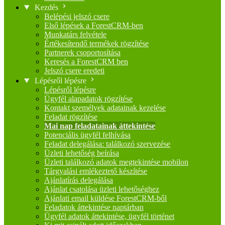
Kezdés
Belépési jelszó csere
Első lépések a ForestCRM-ben
Munkatárs felvétele
Értékesítendő termékek rögzítése
Partnerek csoportosítása
Keresés a ForestCRM ben
Jelszó csere eredeti
Lépésről lépésre
Lépésről lépésre
Ügyfél alapadatok rögzítése
Kontakt személyek adatainak kezelése
Feladat rögzítése
Mai nap feladatainak áttekintése
Potenciális ügyfél felhívása
Feladat delegálása: találkozó szervezése
Üzleti lehetőség beírása
Üzleti találkozó adatok megtekintése mobilon
Tárgyalási emlékeztető készítése
Ajánlatírás delegálása
Ajánlat csatolása üzleti lehetőséghez
Ajánlati email küldése ForestCRM-ből
Feladatok áttekintése naptárban
Ügyfél adatok áttekintése, ügyfél történet