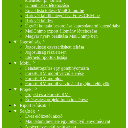
kliensből (pl. Gmail)
E-mail listák létrehozása
Email lista töltése MailChimp-be
Hírlevél küldő integrálása ForestCRM-be
Hírlevél küldés
Ügyfél kontakt besorolása kapcsolattartó kategóriába
MailChimp export állomány létrehozása
Magyar nyelv beállítása MailChimp-ben
Jogosultság
Jogosultság egyszerűsített leírása
Jogosultság részletesen
Elérhető riportok listája
Mobil
Feladatrögzítés egy gombnyomásra
ForestCRM mobil verzió elérése
ForestCRM mobilon
ForestCRM mobil verzió által nyújtott előnyök
Projekt
Projekt és a ForestCRM"
Értékesítési projekt funkció elérése
Riport leírások
Segítség
Éves előfizetői akció
Mai dátum bevitele egy billentyű lenyomásával
Negyedéves előfizetői akció