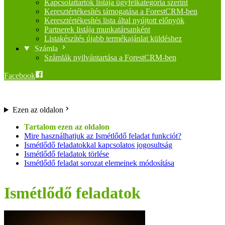
Kapcsolattartók listája ügyfélkategória szerint
Keresztértékesítés támogatása a ForestCRM-ben
Keresztértékesítés lista által nyújtott előnyök
Partnerek listája munkatársanként
Listakészítés újabb termékajánlat küldéshez
Számla
Számlák nyilvántartása a ForestCRM-ben
Facebook
Ezen az oldalon
Mire használhatjuk az Ismétlődő feladat funkciót?
Ismétlődő feladatokkal kapcsolatos jogosultság
Ismétlődő feladatok törlése
Ismétlődő feladat sorozat elemeinek módosítása
Ismétlődő feladatok