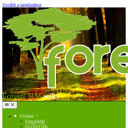
Tovább a tartalomhoz
ForestCRM
Főoldal
ForestWiki
ELŐNYÖK