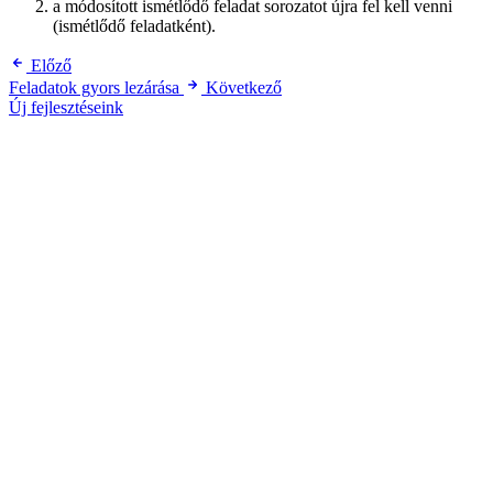
a módosított ismétlődő feladat sorozatot újra fel kell venni
(ismétlődő feladatként).
Előző
Feladatok gyors lezárása
Következő
Új fejlesztéseink