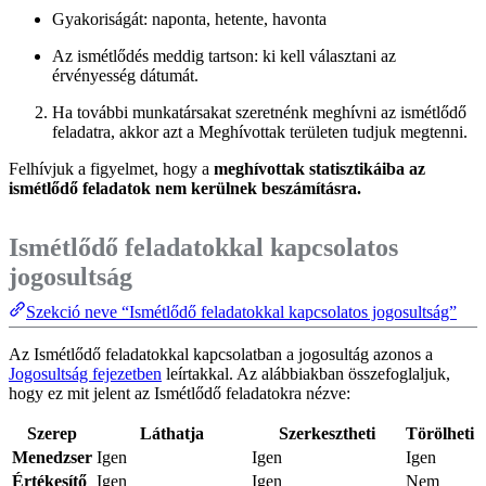
Gyakoriságát: naponta, hetente, havonta
Az ismétlődés meddig tartson: ki kell választani az
érvényesség dátumát.
Ha további munkatársakat szeretnénk meghívni az ismétlődő
feladatra, akkor azt a Meghívottak területen tudjuk megtenni.
Felhívjuk a figyelmet, hogy a
meghívottak statisztikáiba az
ismétlődő feladatok nem kerülnek beszámításra.
Ismétlődő feladatokkal kapcsolatos
jogosultság
Szekció neve “Ismétlődő feladatokkal kapcsolatos jogosultság”
Az Ismétlődő feladatokkal kapcsolatban a jogosultág azonos a
Jogosultság fejezetben
leírtakkal. Az alábbiakban összefoglaljuk,
hogy ez mit jelent az Ismétlődő feladatokra nézve:
Szerep
Láthatja
Szerkesztheti
Törölheti
Menedzser
Igen
Igen
Igen
Értékesítő
Igen
Igen
Nem