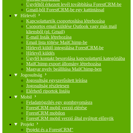
Ügyféltől érkezett levél továbbítása ForestCRM-be
Gmail-ből ForestCRM-be egy kattintással
Hírlevél
Kapcsolattartók csoportosítása létrehozása
Csoportos email küldése Outlook vagy más mail
kliensből (pl. Gmail)
E-mail listák létrehozása
Email lista töltése MailChimp-be
Hírlevél küldő integrálása ForestCRM-be
Hírlevél küldés
Ügyfél kontakt besorolása kapcsolattartó kategóriába
MailChimp export állomány létrehozása
Magyar nyelv beállítása MailChimp-ben
Jogosultság
Jogosultság egyszerűsített leírása
Jogosultság részletesen
Elérhető riportok listája
Mobil
Feladatrögzítés egy gombnyomásra
ForestCRM mobil verzió elérése
ForestCRM mobilon
ForestCRM mobil verzió által nyújtott előnyök
Projekt
Projekt és a ForestCRM"