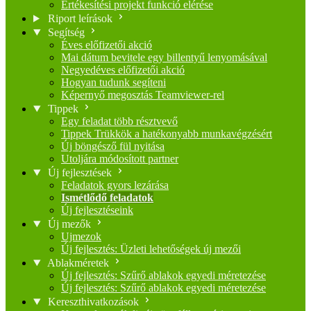
Értékesítési projekt funkció elérése
Riport leírások
Segítség
Éves előfizetői akció
Mai dátum bevitele egy billentyű lenyomásával
Negyedéves előfizetői akció
Hogyan tudunk segíteni
Képernyő megosztás Teamviewer-rel
Tippek
Egy feladat több résztvevő
Tippek Trükkök a hatékonyabb munkavégzésért
Új böngésző fül nyitása
Utoljára módosított partner
Új fejlesztések
Feladatok gyors lezárása
Ismétlődő feladatok
Új fejlesztéseink
Új mezők
Ujmezok
Új fejlesztés: Üzleti lehetőségek új mezői
Ablakméretek
Új fejlesztés: Szűrő ablakok egyedi méretezése
Új fejlesztés: Szűrő ablakok egyedi méretezése
Kereszthivatkozások