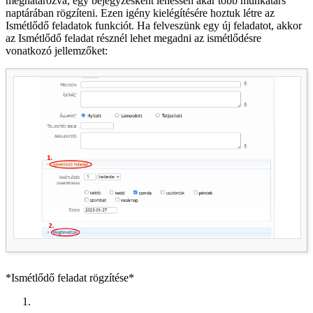
meghatározva, egy bejegyzésként lehessen akár több munkatárs
naptárában rögzíteni. Ezen igény kielégítésére hoztuk létre az
Ismétlődő feladatok funkciót. Ha felveszünk egy új feladatot, akkor
az Ismétlődő feladat résznél lehet megadni az ismétlődésre
vonatkozó jellemzőket:
*Ismétlődő feladat rögzítése*