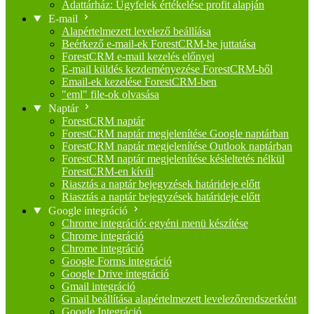
Adattárház: Ügyfelek értékelése profit alapján
E-mail
Alapértelmezett levelező beállíása
Beérkező e-mail-ek ForestCRM-be juttatása
ForestCRM e-mail kezelés előnyei
E-mail küldés kezdeményezése ForestCRM-ből
Email-ek kezelése ForestCRM-ben
"eml" file-ok olvasása
Naptár
ForestCRM naptár
ForestCRM naptár megjelenítése Google naptárban
ForestCRM naptár megjelenítése Outlook naptárban
ForestCRM naptár megjelenítése késleltetés nélkül
ForestCRM-en kívül
Riasztás a naptár bejegyzések határideje előtt
Riasztás a naptár bejegyzések határideje előtt
Google integráció
Chrome integráció: egyéni menü készítése
Chrome integráció
Chrome integráció
Google Forms integráció
Google Drive integráció
Gmail integráció
Gmail beállítása alapértelmezett levelezőrendszerként
Google Integráció