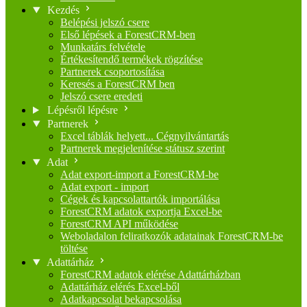
Kezdés
Belépési jelszó csere
Első lépések a ForestCRM-ben
Munkatárs felvétele
Értékesítendő termékek rögzítése
Partnerek csoportosítása
Keresés a ForestCRM ben
Jelszó csere eredeti
Lépésről lépésre
Partnerek
Excel táblák helyett... Cégnyilvántartás
Partnerek megjelenítése státusz szerint
Adat
Adat export-import a ForestCRM-be
Adat export - import
Cégek és kapcsolattartók importálása
ForestCRM adatok exportja Excel-be
ForestCRM API működése
Weboladalon feliratkozók adatainak ForestCRM-be
töltése
Adattárház
ForestCRM adatok elérése Adattárházban
Adattárház elérés Excel-ből
Adatkapcsolat bekapcsolása