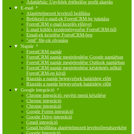
Adattárház: Ügyfelek értékelése profit alapján
E-mail
Alapértelmezett levelező beállíása
Beérkező e-mail-ek ForestCRM-be juttatása
ForestCRM e-mail kezelés előnyei
E-mail küldés kezdeményezése ForestCRM-ből
Email-ek kezelése ForestCRM-ben
"eml" file-ok olvasása
Naptár
ForestCRM naptár
ForestCRM naptár megjelenítése Google naptárban
ForestCRM naptár megjelenítése Outlook naptárban
ForestCRM naptár megjelenítése késleltetés nélkül
ForestCRM-en kívül
Riasztás a naptár bejegyzések határideje előtt
Riasztás a naptár bejegyzések határideje előtt
Google integráció
Chrome integráció: egyéni menü készítése
Chrome integráció
Chrome integráció
Google Forms integráció
Google Drive integráció
Gmail integráció
Gmail beállítása alapértelmezett levelezőrendszerként
Google Integráció