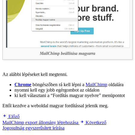
MailChimp beállítása magyarra
Az alábbi lépéseket kell megtenni.
Chrome
böngészőben rá kell lépni a
MailChimp
oldalára
nyomni kell egy jobb egérgombot az oldalon
ki kell választani a “Fordítás magyar nyelvre” menüpontot
Ettől kezdve a weboldal magyar fordítással jelenik meg.
Előző
MailChimp export állomány létrehozása
Következő
Jogosultság egyszerűsített leírása