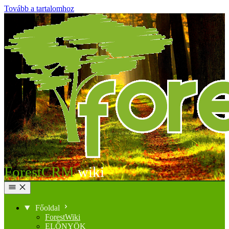
Tovább a tartalomhoz
ForestCRM
Főoldal
ForestWiki
ELŐNYÖK