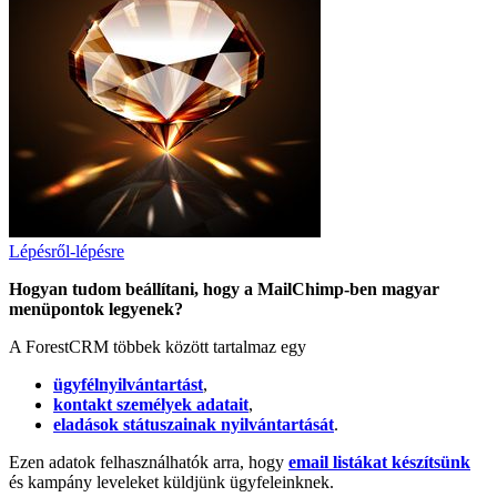
Lépésről-lépésre
Hogyan tudom beállítani, hogy a MailChimp-ben magyar
menüpontok legyenek?
A ForestCRM többek között tartalmaz egy
ügyfélnyilvántartást
,
kontakt személyek adatait
,
eladások státuszainak nyilvántartását
.
Ezen adatok felhasználhatók arra, hogy
email listákat készítsünk
és kampány leveleket küldjünk ügyfeleinknek.