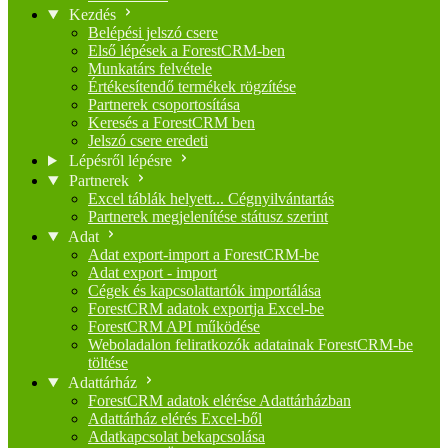
Kezdés
Belépési jelszó csere
Első lépések a ForestCRM-ben
Munkatárs felvétele
Értékesítendő termékek rögzítése
Partnerek csoportosítása
Keresés a ForestCRM ben
Jelszó csere eredeti
Lépésről lépésre
Partnerek
Excel táblák helyett... Cégnyilvántartás
Partnerek megjelenítése státusz szerint
Adat
Adat export-import a ForestCRM-be
Adat export - import
Cégek és kapcsolattartók importálása
ForestCRM adatok exportja Excel-be
ForestCRM API működése
Weboladalon feliratkozók adatainak ForestCRM-be
töltése
Adattárház
ForestCRM adatok elérése Adattárházban
Adattárház elérés Excel-ből
Adatkapcsolat bekapcsolása