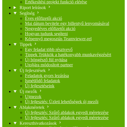
Értékesítési projekt funkció elérése
Riport leírások
Segítség
Éves előfizetői akció
Mai dátum bevitele egy billentyű lenyomásával
Negyedéves előfizetői akció
Hogyan tudunk segíteni
Képernyő megosztás Teamviewer-rel
Tippek
Egy feladat több résztvevő
Tippek Trükkök a hatékonyabb munkavégzésért
Új böngésző fül nyitása
Utoljára módosított partner
Új fejlesztések
Feladatok gyors lezárása
Ismétlődő feladatok
Új fejlesztéseink
Új mezők
Ujmezok
Új fejlesztés: Üzleti lehetőségek új mezői
Ablakméretek
Új fejlesztés: Szűrő ablakok egyedi méretezése
Új fejlesztés: Szűrő ablakok egyedi méretezése
Kereszthivatkozások