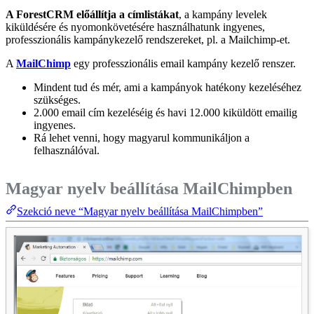
A ForestCRM előállítja a címlistákat
, a kampány levelek
kiküldésére és nyomonkövetésére használhatunk ingyenes,
professzionális kampánykezelő rendszereket, pl. a Mailchimp-et.
A
MailChimp
egy professzionális email kampány kezelő renszer.
Mindent tud és mér, ami a kampányok hatékony kezeléséhez
szükséges.
2.000 email cím kezeléséig és havi 12.000 kiküldött emailig
ingyenes.
Rá lehet venni, hogy magyarul kommunikáljon a
felhasználóval.
Magyar nyelv beállítása MailChimpben
Szekció neve “Magyar nyelv beállítása MailChimpben”