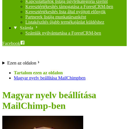
Kapcsolattartók listája ügyfélkategória szerint
Keresztértékesítés támogatása a ForestCRM-ben
Keresztértékesítés lista által nyújtott előnyök
Partnerek listája munkatársanként
Listakészítés újabb termékajánlat küldéshez
Számla
Számlák nyilvántartása a ForestCRM-ben
Facebook
Ezen az oldalon
Magyar nyelv beállítása MailChimpben
Magyar nyelv beállítása
MailChimp-ben