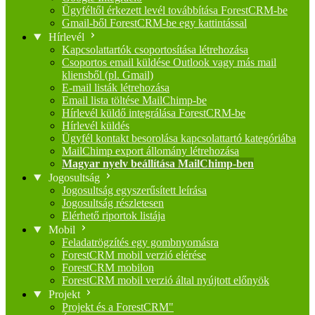
Ügyféltől érkezett levél továbbítása ForestCRM-be
Gmail-ből ForestCRM-be egy kattintással
Hírlevél
Kapcsolattartók csoportosítása létrehozása
Csoportos email küldése Outlook vagy más mail
kliensből (pl. Gmail)
E-mail listák létrehozása
Email lista töltése MailChimp-be
Hírlevél küldő integrálása ForestCRM-be
Hírlevél küldés
Ügyfél kontakt besorolása kapcsolattartó kategóriába
MailChimp export állomány létrehozása
Magyar nyelv beállítása MailChimp-ben
Jogosultság
Jogosultság egyszerűsített leírása
Jogosultság részletesen
Elérhető riportok listája
Mobil
Feladatrögzítés egy gombnyomásra
ForestCRM mobil verzió elérése
ForestCRM mobilon
ForestCRM mobil verzió által nyújtott előnyök
Projekt
Projekt és a ForestCRM"