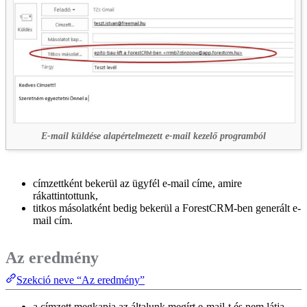
E-mail küldése alapértelmezett e-mail kezelő programból
címzettként bekerül az ügyfél e-mail címe, amire
rákattintottunk,
titkos másolatként bedig bekerül a ForestCRM-ben generált e-
mail cím.
Az eredmény
Szekció neve “Az eredmény”
a címzett megkapja az általunk megírt e-mail-t és nem látja,