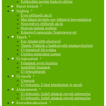
Értékesítési projekt funkció elérése
Riport leírások
Segítség
Éves előfizetői akció
Mai dátum bevitele egy billentyű lenyomásával
Negyedéves előfizetői akció
Hogyan tudunk segíteni
Képernyő megosztás Teamviewer-rel
Tippek
Egy feladat több résztvevő
Tippek Trükkök a hatékonyabb munkavégzésért
Új böngésző fül nyitása
Utoljára módosított partner
Új fejlesztések
Feladatok gyors lezárása
Ismétlődő feladatok
Új fejlesztéseink
Új mezők
Ujmezok
Új fejlesztés: Üzleti lehetőségek új mezői
Ablakméretek
Új fejlesztés: Szűrő ablakok egyedi méretezése
Új fejlesztés: Szűrő ablakok egyedi méretezése
Kereszthivatkozások