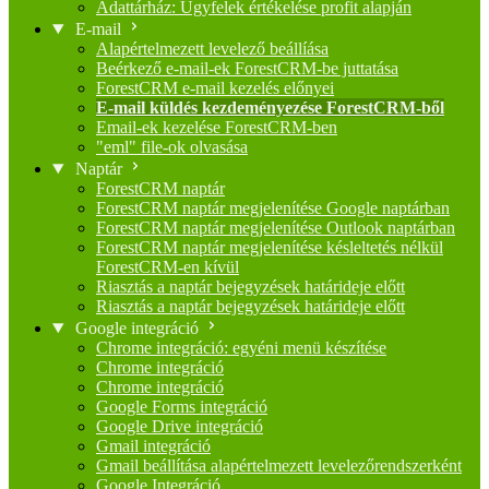
Adattárház: Ügyfelek értékelése profit alapján
E-mail
Alapértelmezett levelező beállíása
Beérkező e-mail-ek ForestCRM-be juttatása
ForestCRM e-mail kezelés előnyei
E-mail küldés kezdeményezése ForestCRM-ből
Email-ek kezelése ForestCRM-ben
"eml" file-ok olvasása
Naptár
ForestCRM naptár
ForestCRM naptár megjelenítése Google naptárban
ForestCRM naptár megjelenítése Outlook naptárban
ForestCRM naptár megjelenítése késleltetés nélkül
ForestCRM-en kívül
Riasztás a naptár bejegyzések határideje előtt
Riasztás a naptár bejegyzések határideje előtt
Google integráció
Chrome integráció: egyéni menü készítése
Chrome integráció
Chrome integráció
Google Forms integráció
Google Drive integráció
Gmail integráció
Gmail beállítása alapértelmezett levelezőrendszerként
Google Integráció