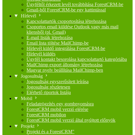
Ügyféltől érkezett levél továbbítása ForestCRM-be
Gmail-ből ForestCRM-be egy kattintással
Hírlevél
Kapcsolattartók csoportosítása létrehozása
Csoportos email küldése Outlook vagy más mail
kliensből (pl. Gmail)
E-mail listák létrehozása
Email lista töltése MailChimp-be
Hírlevél küldő integrálása ForestCRM-be
Hírlevél küldés
Ügyfél kontakt besorolása kapcsolattartó kategóriába
MailChimp export állomány létrehozása
Magyar nyelv beállítása MailChimp-ben
Jogosultság
Jogosultság egyszerűsített leírása
Jogosultság részletesen
Elérhető riportok listája
Mobil
Feladatrögzítés egy gombnyomásra
ForestCRM mobil verzió elérése
ForestCRM mobilon
ForestCRM mobil verzió által nyújtott előnyök
Projekt
Projekt és a ForestCRM"