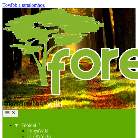
Tovább a tartalomhoz
ForestCRM
Főoldal
ForestWiki
ELŐNYÖK