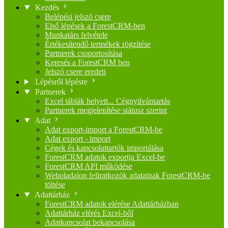
Kezdés
Belépési jelszó csere
Első lépések a ForestCRM-ben
Munkatárs felvétele
Értékesítendő termékek rögzítése
Partnerek csoportosítása
Keresés a ForestCRM ben
Jelszó csere eredeti
Lépésről lépésre
Partnerek
Excel táblák helyett... Cégnyilvántartás
Partnerek megjelenítése státusz szerint
Adat
Adat export-import a ForestCRM-be
Adat export - import
Cégek és kapcsolattartók importálása
ForestCRM adatok exportja Excel-be
ForestCRM API működése
Weboladalon feliratkozók adatainak ForestCRM-be
töltése
Adattárház
ForestCRM adatok elérése Adattárházban
Adattárház elérés Excel-ből
Adatkapcsolat bekapcsolása