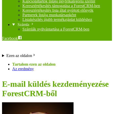
Kapcsolattartók listája ügyfélkategória szerint
Keresztértékesítés támogatása a ForestCRM-ben
Keresztértékesítés lista által nyújtott előnyök
Partnerek listája munkatársanként
Listakészítés újabb termékajánlat küldéshez
Számla
Számlák nyilvántartása a ForestCRM-ben
Facebook
Ezen az oldalon
Az eredmény
E-mail küldés kezdeményezése
ForestCRM-ből