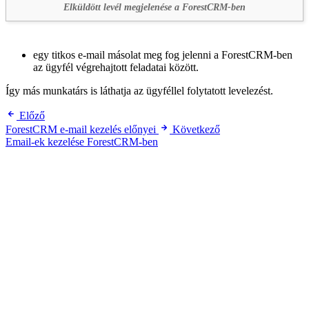
Elküldött levél megjelenése a ForestCRM-ben
egy titkos e-mail másolat meg fog jelenni a ForestCRM-ben
az ügyfél végrehajtott feladatai között.
Így más munkatárs is láthatja az ügyféllel folytatott levelezést.
Előző
ForestCRM e-mail kezelés előnyei
Következő
Email-ek kezelése ForestCRM-ben