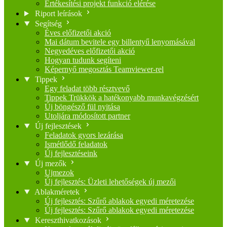
Értékesítési projekt funkció elérése
Riport leírások
Segítség
Éves előfizetői akció
Mai dátum bevitele egy billentyű lenyomásával
Negyedéves előfizetői akció
Hogyan tudunk segíteni
Képernyő megosztás Teamviewer-rel
Tippek
Egy feladat több résztvevő
Tippek Trükkök a hatékonyabb munkavégzésért
Új böngésző fül nyitása
Utoljára módosított partner
Új fejlesztések
Feladatok gyors lezárása
Ismétlődő feladatok
Új fejlesztéseink
Új mezők
Ujmezok
Új fejlesztés: Üzleti lehetőségek új mezői
Ablakméretek
Új fejlesztés: Szűrő ablakok egyedi méretezése
Új fejlesztés: Szűrő ablakok egyedi méretezése
Kereszthivatkozások