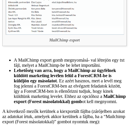
MailChimp export
A MailChimp export gomb megnyomásá- val létrejön egy txt
fájl, melyet a MailChimp-be be lehet importálni.
Lehetőség van arra, hogy a MailChimp az ügyfélnek
küldött marketing levélen felül a ForestCRM-be is
küldjön egy másolatot
. Ez azért hasznos, mert a levél meg
fog jelenni a ForestCRM-ben az elvégzett feladatok között,
így a ForestCRM-ben is ellenőrizni tudjuk, hogy kinek
küldtünk marketing levelet. Ehhez az opcióhoz a
MailChimp
export (Forest másolatokkal) gomb
ot kell megnyomni.
A következő mezők kerülnek a kiexportált fájlba (zárójelben azokat
az adatokat írtuk, amelyek akkor kerülnek a fájlba, ha a “Mailchimp
export (Forest másolatokkal)” gombot nyomtuk meg):