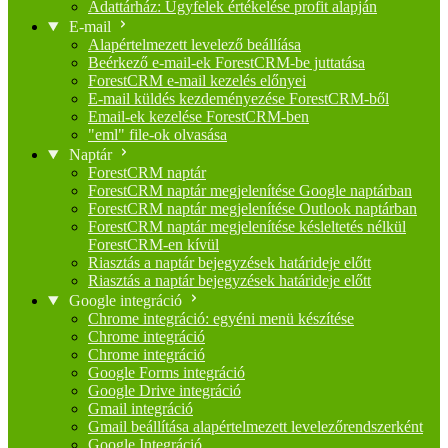
Adattárház: Ügyfelek értékelése profit alapján
E-mail
Alapértelmezett levelező beállíása
Beérkező e-mail-ek ForestCRM-be juttatása
ForestCRM e-mail kezelés előnyei
E-mail küldés kezdeményezése ForestCRM-ből
Email-ek kezelése ForestCRM-ben
"eml" file-ok olvasása
Naptár
ForestCRM naptár
ForestCRM naptár megjelenítése Google naptárban
ForestCRM naptár megjelenítése Outlook naptárban
ForestCRM naptár megjelenítése késleltetés nélkül
ForestCRM-en kívül
Riasztás a naptár bejegyzések határideje előtt
Riasztás a naptár bejegyzések határideje előtt
Google integráció
Chrome integráció: egyéni menü készítése
Chrome integráció
Chrome integráció
Google Forms integráció
Google Drive integráció
Gmail integráció
Gmail beállítása alapértelmezett levelezőrendszerként
Google Integráció