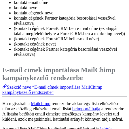
kontakt email címe
kontakt neve
kontakt cégének neve
kontakt cégének Partner kategória besorolásai vesszővel
elválasztva
(kontakt cégének ForestCRM-beli e-mail címe (ez alapján
talál a megfelelő helyre a ForestCRM-ben a marketing levél))
(kontakt cégének ForestCRM beli e-mail néve)
(kontakt cégének neve)
(kontakt cégének Partner kategória besorolásai vesszővel
elválasztva)
E-mail címek importálása MailChimp
kampánykezelő rendszerbe
Szekció neve “E-mail címek importálása MailChimp
kampánykezelő rendszerbe”
Ha regisztrált a
Mailchimp
rendszerbe akkor egy lista elkészítése
után az előzőleg elkészített email listát
beimportálhatja
a rendszerbe.
A listába betöltött email címekre tetszőleges kampány levelet tud
küldeni, azok megtekintési, kattintási arányát könnyen tudja mérni.
Az email lista MailChim-be történő importálását mi is
leírtuk