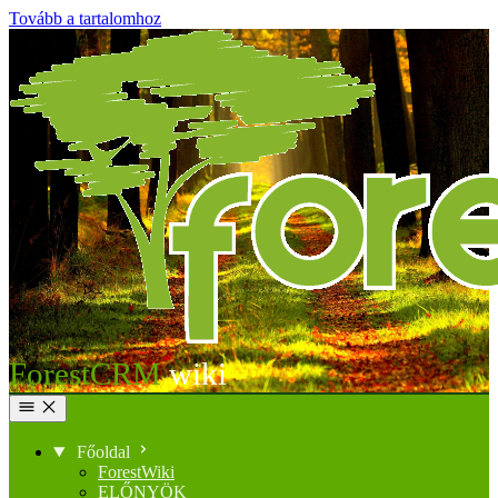
Tovább a tartalomhoz
ForestCRM
Főoldal
ForestWiki
ELŐNYÖK