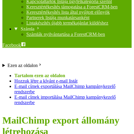
Kapcsolattartók listája ügyfélkategória szerint
Keresztértékesítés támogatása a ForestCRM-ben
Keresztértékesítés lista által nyújtott előnyök
Partnerek listája munkatársanként
Listakészítés újabb termékajánlat küldéshez
Számla
Számlák nyilvántartása a ForestCRM-ben
Facebook
Ezen az oldalon
Hozzuk létre a kívánt e-mail listát
E-mail címek exportálása MailChimp kampánykezelő
rendszerbe
E-mail címek importálása MailChimp kampánykezelő
rendszerbe
MailChimp export állomány
létrehozása