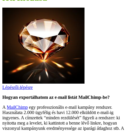
Lépésről-lépésre
Hogyan exportálhatom az e-mail listát MailChimp-be?
A
MailChimp
egy professzionális e-mail kampány rendszer.
Használata 2.000 ügyfélig és havi 12.000 elküldött e-mail-ig
ingyenes. A címzettek “minden rezdülését” figyeli a rendszer: ki
nyitotta meg a levelet, ki kattintott a benne lévő linkre, hogyan
viszonyul kampányunk eredményessége az iparági átlaghoz stb. A