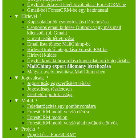
Ügyféltől érkezett levél továbbítása ForestCRM-be
Gmail-ből ForestCRM-be egy kattintással
Hírlevél
Kapcsolattartók csoportosítása létrehozása
Csoportos email küldése Outlook vagy más mail
kliensből (pl. Gmail)
E-mail listák létrehozása
Email lista töltése MailChimp-be
Hírlevél küldő integrálása ForestCRM-be
Hírlevél küldés
Ügyfél kontakt besorolása kapcsolattartó kategóriába
MailChimp export állomány létrehozása
Magyar nyelv beállítása MailChimp-ben
Jogosultság
Jogosultság egyszerűsített leírása
Jogosultság részletesen
Elérhető riportok listája
Mobil
Feladatrögzítés egy gombnyomásra
ForestCRM mobil verzió elérése
ForestCRM mobilon
ForestCRM mobil verzió által nyújtott előnyök
Projekt
Projekt és a ForestCRM"