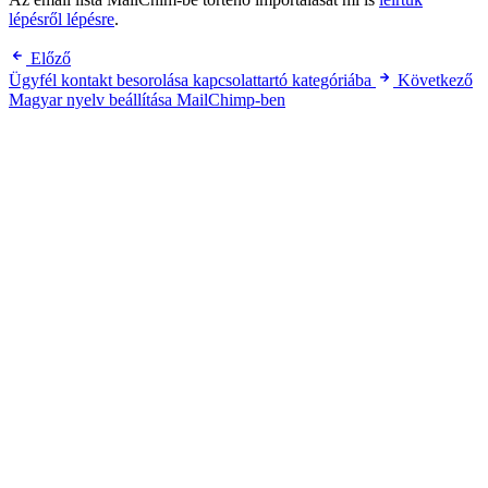
lépésről lépésre
.
Előző
Ügyfél kontakt besorolása kapcsolattartó kategóriába
Következő
Magyar nyelv beállítása MailChimp-ben