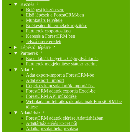
Kezdés
Belépési jelszó csere
Első lépések a ForestCRM-ben
Munkatárs felvétele
Értékesítendő termékek rögzítése
Partnerek csoportosítása
Keresés a ForestCRM ben
Jelszó csere eredeti
Lépésről lépésre
Partnerek
Excel táblák helyett... Cégnyilvántartás
Partnerek megjelenítése státusz szerint
Adat
Adat export-import a ForestCRM-be
Adat export - import
Cégek és kapcsolattartók importálása
ForestCRM adatok exportja Excel-be
ForestCRM API működése
Weboladalon feliratkozók adatainak ForestCRM-be
töltése
Adattárház
ForestCRM adatok elérése Adattárházban
Adattárház elérés Excel-ből
Adatkapcsolat bekapcsolása