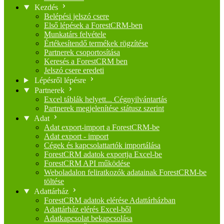
Kezdés
Belépési jelszó csere
Első lépések a ForestCRM-ben
Munkatárs felvétele
Értékesítendő termékek rögzítése
Partnerek csoportosítása
Keresés a ForestCRM ben
Jelszó csere eredeti
Lépésről lépésre
Partnerek
Excel táblák helyett... Cégnyilvántartás
Partnerek megjelenítése státusz szerint
Adat
Adat export-import a ForestCRM-be
Adat export - import
Cégek és kapcsolattartók importálása
ForestCRM adatok exportja Excel-be
ForestCRM API működése
Weboladalon feliratkozók adatainak ForestCRM-be
töltése
Adattárház
ForestCRM adatok elérése Adattárházban
Adattárház elérés Excel-ből
Adatkapcsolat bekapcsolása