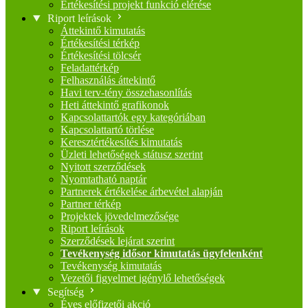
Értékesítési projekt funkció elérése
Riport leírások
Áttekintő kimutatás
Értékesítési térkép
Értékesítési tölcsér
Feladattérkép
Felhasználás áttekintő
Havi terv-tény összehasonlítás
Heti áttekintő grafikonok
Kapcsolattartók egy kategóriában
Kapcsolattartó törlése
Keresztértékesítés kimutatás
Üzleti lehetőségek státusz szerint
Nyitott szerződések
Nyomtatható naptár
Partnerek értékelése árbevétel alapján
Partner térkép
Projektek jövedelmezősége
Riport leírások
Szerződések lejárat szerint
Tevékenység idősor kimutatás ügyfelenként
Tevékenység kimutatás
Vezetői figyelmet igénylő lehetőségek
Segítség
Éves előfizetői akció