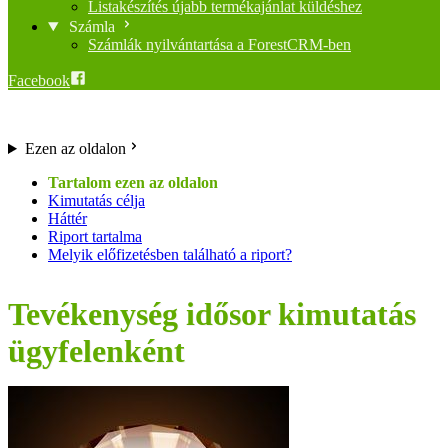
Listakészítés újabb termékajánlat küldéshez
Számla
Számlák nyilvántartása a ForestCRM-ben
Facebook
Ezen az oldalon
Kimutatás célja
Háttér
Riport tartalma
Melyik előfizetésben található a riport?
Tevékenység idősor kimutatás
ügyfelenként