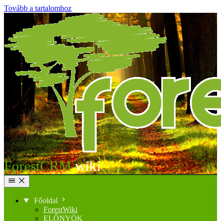
Tovább a tartalomhoz
ForestCRM
Főoldal
ForestWiki
ELŐNYÖK