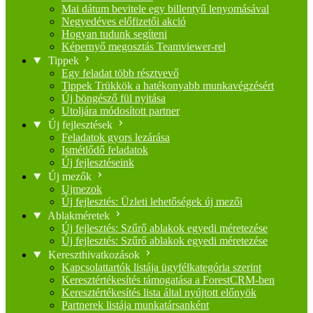
Mai dátum bevitele egy billentyű lenyomásával
Negyedéves előfizetői akció
Hogyan tudunk segíteni
Képernyő megosztás Teamviewer-rel
Tippek
Egy feladat több résztvevő
Tippek Trükkök a hatékonyabb munkavégzésért
Új böngésző fül nyitása
Utoljára módosított partner
Új fejlesztések
Feladatok gyors lezárása
Ismétlődő feladatok
Új fejlesztéseink
Új mezők
Ujmezok
Új fejlesztés: Üzleti lehetőségek új mezői
Ablakméretek
Új fejlesztés: Szűrő ablakok egyedi méretezése
Új fejlesztés: Szűrő ablakok egyedi méretezése
Kereszthivatkozások
Kapcsolattartók listája ügyfélkategória szerint
Keresztértékesítés támogatása a ForestCRM-ben
Keresztértékesítés lista által nyújtott előnyök
Partnerek listája munkatársanként