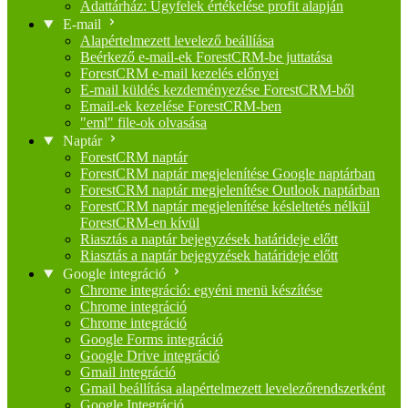
Adattárház: Ügyfelek értékelése profit alapján
E-mail
Alapértelmezett levelező beállíása
Beérkező e-mail-ek ForestCRM-be juttatása
ForestCRM e-mail kezelés előnyei
E-mail küldés kezdeményezése ForestCRM-ből
Email-ek kezelése ForestCRM-ben
"eml" file-ok olvasása
Naptár
ForestCRM naptár
ForestCRM naptár megjelenítése Google naptárban
ForestCRM naptár megjelenítése Outlook naptárban
ForestCRM naptár megjelenítése késleltetés nélkül
ForestCRM-en kívül
Riasztás a naptár bejegyzések határideje előtt
Riasztás a naptár bejegyzések határideje előtt
Google integráció
Chrome integráció: egyéni menü készítése
Chrome integráció
Chrome integráció
Google Forms integráció
Google Drive integráció
Gmail integráció
Gmail beállítása alapértelmezett levelezőrendszerként
Google Integráció