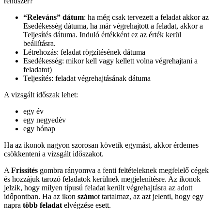
rendszer?
“Releváns” dátum
: ha még csak tervezett a feladat akkor az
Esedékesség dátuma, ha már végrehajtott a feladat, akkor a
Teljesítés dátuma. Induló értékként ez az érték kerül
beállításra.
Létrehozás: feladat rögzítésének dátuma
Esedékesség: mikor kell vagy kellett volna végrehajtani a
feladatot)
Teljesítés: feladat végrehajtásának dátuma
A vizsgált időszak lehet:
egy év
egy negyedév
egy hónap
Ha az ikonok nagyon szorosan követik egymást, akkor érdemes
csökkenteni a vizsgált időszakot.
A
Frissítés
gombra rányomva a fenti feltételeknek megfelelő cégek
és hozzájuk tarozó feladatok kerülnek megjelenítésre. Az ikonok
jelzik, hogy milyen típusú feladat került végrehajtásra az adott
időpontban. Ha az ikon
szám
ot tartalmaz, az azt jelenti, hogy egy
napra
több feladat
elvégzése esett.