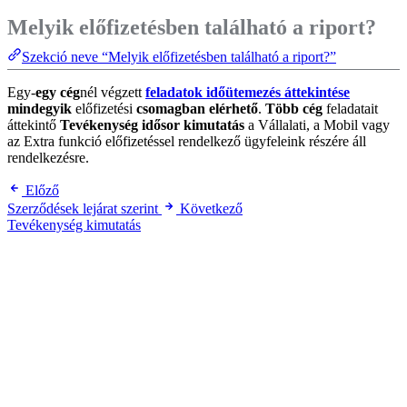
Melyik előfizetésben található a riport?
Szekció neve “Melyik előfizetésben található a riport?”
Egy-
egy cég
nél végzett
feladatok időütemezés áttekintése
mindegyik
előfizetési
csomagban elérhető
.
Több cég
feladatait
áttekintő
Tevékenység idősor kimutatás
a Vállalati, a Mobil vagy
az Extra funkció előfizetéssel rendelkező ügyfeleink részére áll
rendelkezésre.
Előző
Szerződések lejárat szerint
Következő
Tevékenység kimutatás