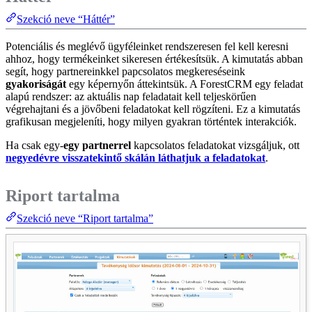
Szekció neve “Háttér”
Potenciális és meglévő ügyféleinket rendszeresen fel kell keresni
ahhoz, hogy termékeinket sikeresen értékesítsük. A kimutatás abban
segít, hogy partnereinkkel papcsolatos megkereséseink
gyakoriságát
egy képernyőn áttekintsük. A ForestCRM egy feladat
alapú rendszer: az aktuális nap feladatait kell teljeskörűen
végrehajtani és a jövőbeni feladatokat kell rögzíteni. Ez a kimutatás
grafikusan megjeleníti, hogy milyen gyakran történtek interakciók.
Ha csak egy-
egy partnerrel
kapcsolatos feladatokat vizsgáljuk, ott
negyedévre visszatekintő skálán láthatjuk a feladatokat
.
Riport tartalma
Szekció neve “Riport tartalma”