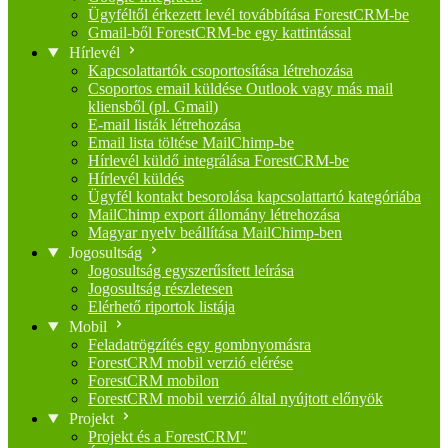
Ügyféltől érkezett levél továbbítása ForestCRM-be
Gmail-ből ForestCRM-be egy kattintással
Hírlevél
Kapcsolattartók csoportosítása létrehozása
Csoportos email küldése Outlook vagy más mail
kliensből (pl. Gmail)
E-mail listák létrehozása
Email lista töltése MailChimp-be
Hírlevél küldő integrálása ForestCRM-be
Hírlevél küldés
Ügyfél kontakt besorolása kapcsolattartó kategóriába
MailChimp export állomány létrehozása
Magyar nyelv beállítása MailChimp-ben
Jogosultság
Jogosultság egyszerűsített leírása
Jogosultság részletesen
Elérhető riportok listája
Mobil
Feladatrögzítés egy gombnyomásra
ForestCRM mobil verzió elérése
ForestCRM mobilon
ForestCRM mobil verzió által nyújtott előnyök
Projekt
Projekt és a ForestCRM"