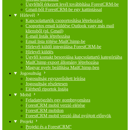
Ügyféltől érkezett levél továbbítása ForestCRM-be
Gmail-ből ForestCRM-be egy kattintással
Hírlevél
Kapcsolattartók csoportosítása létrehozása
Csoportos email küldése Outlook vagy más mail
kliensből (pl. Gmail)
E-mail listák létrehozása
Email lista töltése MailChimp-be
Hírlevél küldő integrálása ForestCRM-be
Hírlevél küldés
Ügyfél kontakt besorolása kapcsolattartó kategóriába
MailChimp export állomány létrehozása
Magyar nyelv beállítása MailChimp-ben
Jogosultság
Jogosultság egyszerűsített leírása
Jogosultság részletesen
Elérhető riportok listája
Mobil
Feladatrögzítés egy gombnyomásra
ForestCRM mobil verzió elérése
ForestCRM mobilon
ForestCRM mobil verzió által nyújtott előnyök
Projekt
Projekt és a ForestCRM"