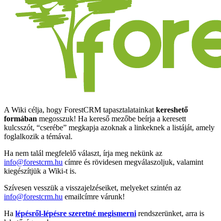
A Wiki célja, hogy ForestCRM tapasztalatainkat
kereshető
formában
megosszuk! Ha kereső mezőbe beírja a keresett
kulcsszót, “cserébe” megkapja azoknak a linkeknek a listáját, amely
foglalkozik a témával.
Ha nem talál megfelelő választ, írja meg nekünk az
info@forestcrm.hu
címre és rövidesen megválaszoljuk, valamint
kiegészítjük a Wiki-t is.
Szívesen vesszük a visszajelzéseiket, melyeket szintén az
info@forestcrm.hu
emailcímre várunk!
Ha
lépésről-lépésre szeretné megismerni
rendszerünket, arra is