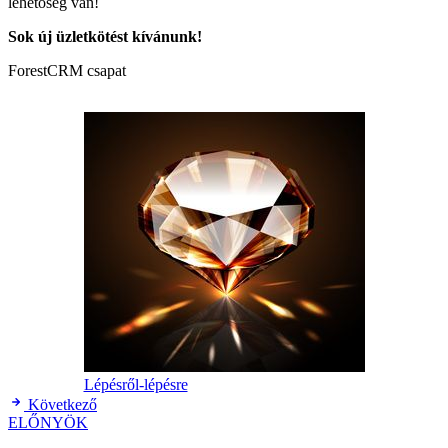
lehetőség van!
Sok új üzletkötést kívánunk!
ForestCRM csapat
Lépésről-lépésre
Következő
ELŐNYÖK