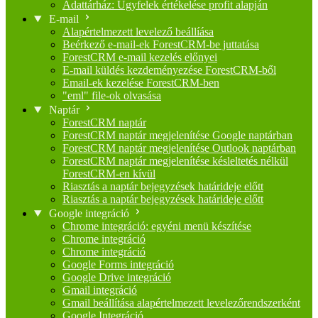
Adattárház: Ügyfelek értékelése profit alapján
E-mail
Alapértelmezett levelező beállíása
Beérkező e-mail-ek ForestCRM-be juttatása
ForestCRM e-mail kezelés előnyei
E-mail küldés kezdeményezése ForestCRM-ből
Email-ek kezelése ForestCRM-ben
"eml" file-ok olvasása
Naptár
ForestCRM naptár
ForestCRM naptár megjelenítése Google naptárban
ForestCRM naptár megjelenítése Outlook naptárban
ForestCRM naptár megjelenítése késleltetés nélkül
ForestCRM-en kívül
Riasztás a naptár bejegyzések határideje előtt
Riasztás a naptár bejegyzések határideje előtt
Google integráció
Chrome integráció: egyéni menü készítése
Chrome integráció
Chrome integráció
Google Forms integráció
Google Drive integráció
Gmail integráció
Gmail beállítása alapértelmezett levelezőrendszerként
Google Integráció