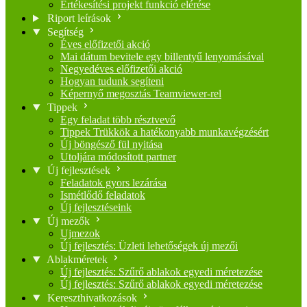
Értékesítési projekt funkció elérése
Riport leírások
Segítség
Éves előfizetői akció
Mai dátum bevitele egy billentyű lenyomásával
Negyedéves előfizetői akció
Hogyan tudunk segíteni
Képernyő megosztás Teamviewer-rel
Tippek
Egy feladat több résztvevő
Tippek Trükkök a hatékonyabb munkavégzésért
Új böngésző fül nyitása
Utoljára módosított partner
Új fejlesztések
Feladatok gyors lezárása
Ismétlődő feladatok
Új fejlesztéseink
Új mezők
Ujmezok
Új fejlesztés: Üzleti lehetőségek új mezői
Ablakméretek
Új fejlesztés: Szűrő ablakok egyedi méretezése
Új fejlesztés: Szűrő ablakok egyedi méretezése
Kereszthivatkozások