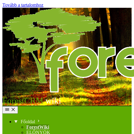
Tovább a tartalomhoz
ForestCRM
Főoldal
ForestWiki
ELŐNYÖK