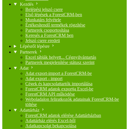
Kezdés
Belépési jelszó csere
Első lépések a ForestCRM-ben
Munkatárs felvétele
Értékesítendő termékek rögzítése
Partnerek csoportosítása
Keresés a ForestCRM ben
Jelszó csere eredeti
Lépésről lépésre
Partnerek
Excel táblák helyett... Cégnyilvántartás
Partnerek megjelenítése státusz szerint
Adat
Adat export-import a ForestCRM-be
Adat export - import
Cégek és kapcsolattartók importálása
ForestCRM adatok exportja Excel-be
ForestCRM API működése
Weboladalon feliratkozók adatainak ForestCRM-be
töltése
Adattárház
ForestCRM adatok elérése Adattárházban
Adattárház elérés Excel-ből
Adatkapcsolat bekapcsolása