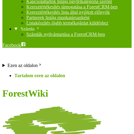
Kapcsolattartók listája ügyfélkategória szerint
Keresztértékesítés támogatása a ForestCRM-ben
Keresztértékesítés lista által nyújtott előnyök
Partnerek listája munkatársanként
Listakészítés újabb termékajánlat küldéshez
Számla
Számlák nyilvántartása a ForestCRM-ben
Facebook
Ezen az oldalon
ForestWiki