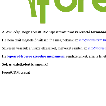
A Wiki célja, hogy ForestCRM tapasztalatainkat
kereshető formába
Ha nem talál megfelelő választ, írja meg nekünk az
info@forestcrm.h
Szívesen vesszük a visszajelzéseiket, melyeket szintén az
info@forest
Ha
lépésről-lépésre szeretné megismerni
rendszerünket, arra is lehe
Sok új üzletkötést kívánunk!
ForestCRM csapat