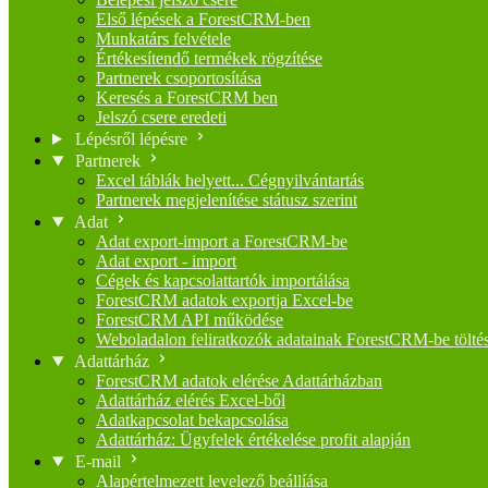
Első lépések a ForestCRM-ben
Munkatárs felvétele
Értékesítendő termékek rögzítése
Partnerek csoportosítása
Keresés a ForestCRM ben
Jelszó csere eredeti
Lépésről lépésre
Partnerek
Excel táblák helyett... Cégnyilvántartás
Partnerek megjelenítése státusz szerint
Adat
Adat export-import a ForestCRM-be
Adat export - import
Cégek és kapcsolattartók importálása
ForestCRM adatok exportja Excel-be
ForestCRM API működése
Weboladalon feliratkozók adatainak ForestCRM-be tölté
Adattárház
ForestCRM adatok elérése Adattárházban
Adattárház elérés Excel-ből
Adatkapcsolat bekapcsolása
Adattárház: Ügyfelek értékelése profit alapján
E-mail
Alapértelmezett levelező beállíása