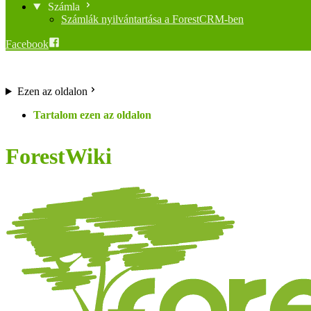
Számla
Számlák nyilvántartása a ForestCRM-ben
Facebook
Ezen az oldalon
ForestWiki