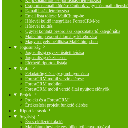
Kapcsolattartók csoportosítása létrehozása
Csoportos email küldése Outlook vagy más mail kliensbő
E-mail listák létrehozása
Email lista töltése MailChimp-be
Hírlevél küldő integrálása ForestCRM-be
Hírlevél küldés
Ügyfél kontakt besorolása kapcsolattartó kategóriába
MailChimp export állomány létrehozása
Magyar nyelv beállítása MailChimp-ben
Jogosultság
Jogosultság egyszerűsített leírása
Jogosultság részletesen
Elérhető riportok listája
Mobil
Feladatrögzítés egy gombnyomásra
ForestCRM mobil verzió elérése
ForestCRM mobilon
ForestCRM mobil verzió által nyújtott előnyök
Projekt
Projekt és a ForestCRM"
Értékesítési projekt funkció elérése
Riport leírások
Segítség
Éves előfizetői akció
Mai dátum bevitele egy billentyű lenyomásával