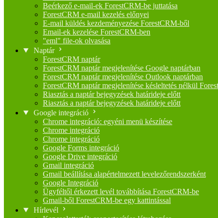
Beérkező e-mail-ek ForestCRM-be juttatása
ForestCRM e-mail kezelés előnyei
E-mail küldés kezdeményezése ForestCRM-ből
Email-ek kezelése ForestCRM-ben
"eml" file-ok olvasása
Naptár
ForestCRM naptár
ForestCRM naptár megjelenítése Google naptárban
ForestCRM naptár megjelenítése Outlook naptárban
ForestCRM naptár megjelenítése késleltetés nélkül Fore
Riasztás a naptár bejegyzések határideje előtt
Riasztás a naptár bejegyzések határideje előtt
Google integráció
Chrome integráció: egyéni menü készítése
Chrome integráció
Chrome integráció
Google Forms integráció
Google Drive integráció
Gmail integráció
Gmail beállítása alapértelmezett levelezőrendszerként
Google Integráció
Ügyféltől érkezett levél továbbítása ForestCRM-be
Gmail-ből ForestCRM-be egy kattintással
Hírlevél