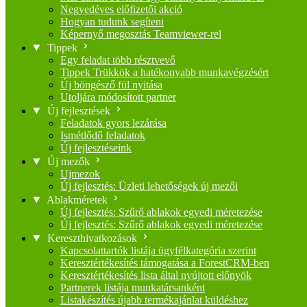
Negyedéves előfizetői akció
Hogyan tudunk segíteni
Képernyő megosztás Teamviewer-rel
Tippek
Egy feladat több résztvevő
Tippek Trükkök a hatékonyabb munkavégzésért
Új böngésző fül nyitása
Utoljára módosított partner
Új fejlesztések
Feladatok gyors lezárása
Ismétlődő feladatok
Új fejlesztéseink
Új mezők
Ujmezok
Új fejlesztés: Üzleti lehetőségek új mezői
Ablakméretek
Új fejlesztés: Szűrő ablakok egyedi méretezése
Új fejlesztés: Szűrő ablakok egyedi méretezése
Kereszthivatkozások
Kapcsolattartók listája ügyfélkategória szerint
Keresztértékesítés támogatása a ForestCRM-ben
Keresztértékesítés lista által nyújtott előnyök
Partnerek listája munkatársanként
Listakészítés újabb termékajánlat küldéshez