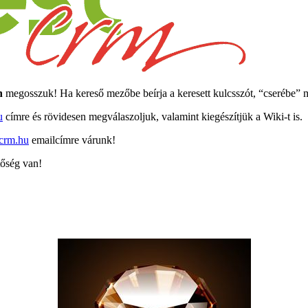
n
megosszuk! Ha kereső mezőbe beírja a keresett kulcsszót, “cserébe” m
u
címre és rövidesen megválaszoljuk, valamint kiegészítjük a Wiki-t is.
crm.hu
emailcímre várunk!
tőség van!