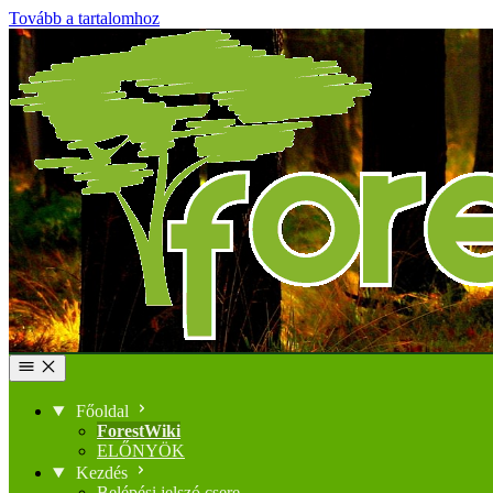
Tovább a tartalomhoz
Főoldal
ForestWiki
ELŐNYÖK
Kezdés
Belépési jelszó csere